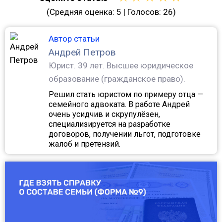
(Средняя оценка:
5
| Голосов:
26
)
Автор статьи
Андрей Петров
Юрист.
39 лет. Высшее юридическое
образование (гражданское право).
Решил стать юристом по примеру отца —
семейного адвоката. В работе Андрей
очень усидчив и скрупулёзен,
специализируется на разработке
договоров, получении льгот, подготовке
жалоб и претензий.