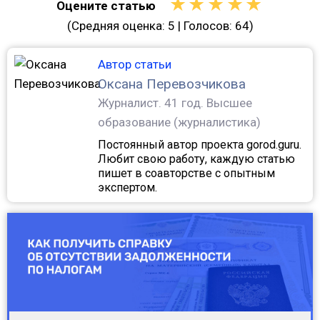
★
★
★
★
★
Оцените статью
(Средняя оценка:
5
| Голосов:
64
)
Автор статьи
Оксана Перевозчикова
Журналист.
41 год. Высшее
образование (журналистика)
Постоянный автор проекта gorod.guru.
Любит свою работу, каждую статью
пишет в соавторстве с опытным
экспертом.