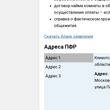
договор найма комнаты в об
осуществления оплаты – есл
справка о фактическом прож
общежития.
Скачать бланк заявления
Адреса ПФР
Адрес 1
Клиентс
област
Адрес 2
Адрес:
Адрес 3
Московс
улица П