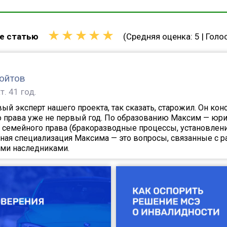
★
★
★
★
★
е статью
(Средняя оценка:
5
| Голо
ойтов
т.
41 год.
ый эксперт нашего проекта, так сказать, старожил. Он кон
о права уже не первый год. По образованию Максим — юри
 семейного права (бракоразводные процессы, установлени
вная специализация Максима — это вопросы, связанные с 
ми наследниками.