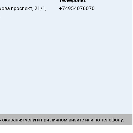
Телефоны:
ова проспект, 21/1,
+74954076070
с
оказания услуги при личном визите или по телефону.