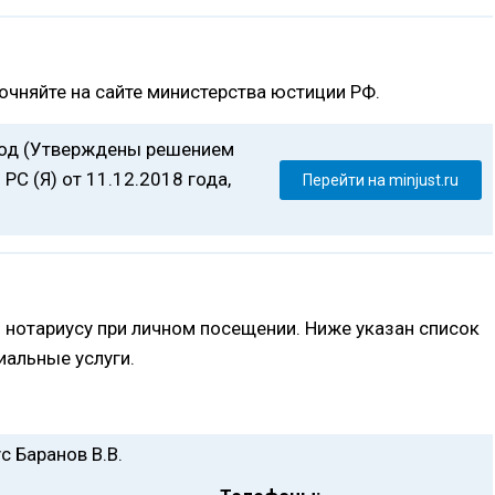
очняйте на сайте министерства юстиции РФ.
год (Утверждены решением
РС (Я) от 11.12.2018 года,
Перейти на minjust.ru
 нотариусу при личном посещении. Ниже указан список
альные услуги.
с Баранов В.В.