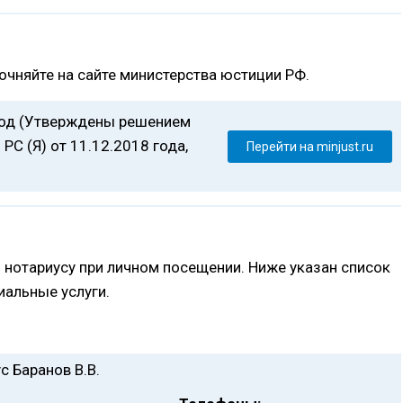
очняйте на сайте министерства юстиции РФ.
год (Утверждены решением
РС (Я) от 11.12.2018 года,
Перейти на minjust.ru
 нотариусу при личном посещении. Ниже указан список
альные услуги.
с Баранов В.В.