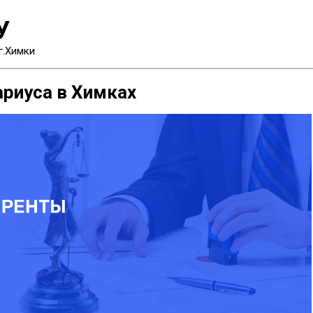
У
г.Химки
ариуса в Химках