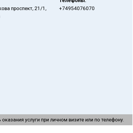
Телефоны:
ова проспект, 21/1,
+74954076070
с
оказания услуги при личном визите или по телефону.