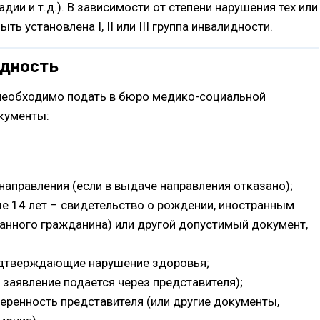
дии и т.д.). В зависимости от степени нарушения тех или
ь установлена I, II или III группа инвалидности.
идность
необходимо подать в бюро медико-социальной
кументы:
направления (если в выдаче направления отказано);
е 14 лет – свидетельство о рождении, иностранным
анного гражданина) или другой допустимый документ,
одтверждающие нарушение здоровья;
 заявление подается через представителя);
еренность представителя (или другие документы,