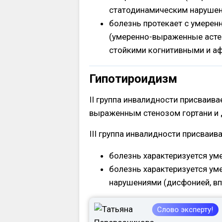
статодинамическим нарушен
болезнь протекает с умере
(умеренно-выраженные асте
стойкими когнитивными и а
Гипотироидизм
II группа инвалидности присваива
выраженным стенозом гортани и 
III группа инвалидности присваив
болезнь характеризуется ум
болезнь характеризуется у
нарушениями (дисфонией, вп
Слово эксперту!