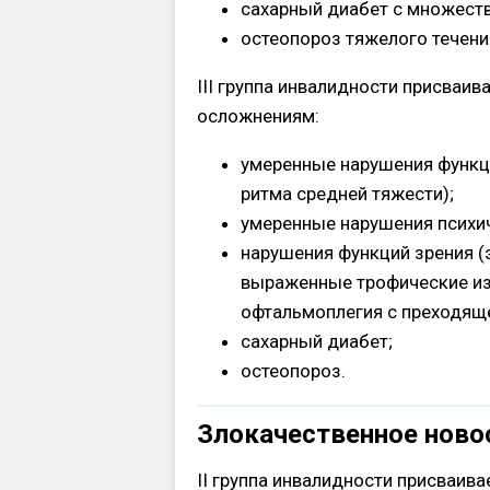
сахарный диабет с множест
остеопороз тяжелого течени
III группа инвалидности присваив
осложнениям:
умеренные нарушения функц
ритма средней тяжести);
умеренные нарушения психич
нарушения функций зрения (
выраженные трофические из
офтальмоплегия с преходяще
сахарный диабет;
остеопороз.
Злокачественное нов
II группа инвалидности присваива