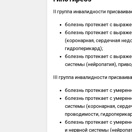
II группа инвалидности присваива
болезнь протекает с выраж
болезнь протекает с выраж
(коронарная, сердечная нед
гидроперикард);
болезнь протекает с выраже
системы (нейропатия), при
III группа инвалидности присваив
болезнь протекает с умере
болезнь протекает с умере
системы (коронарная, серде
проводимости, гидроперикар
болезнь протекает с умерен
и нервной системы (нейропа