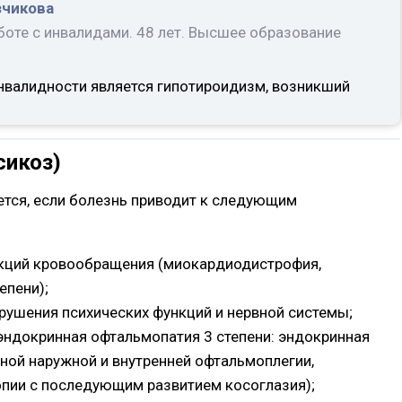
зчикова
боте с инвалидами. 48 лет. Высшее образование
нвалидности является гипотироидизм, возникший
сикоз)
ается, если болезнь приводит к следующим
кций кровообращения (миокардиодистрофия,
епени);
ушения психических функций и нервной системы;
эндокринная офтальмопатия 3 степени: эндокринная
ой наружной и внутренней офтальмоплегии,
опии с последующим развитием косоглазия);