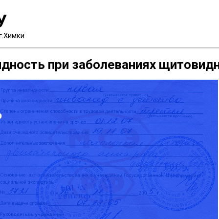
У
г.Химки
идность при заболеваниях щитовид