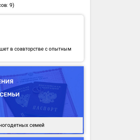
сов:
9
)
ишет в соавторстве с опытным
ногодетных семей