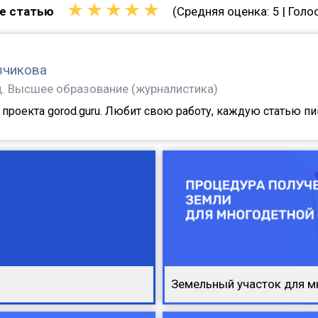
★
★
★
★
★
е статью
(Средняя оценка:
5
| Голо
зчикова
д. Высшее образование (журналистика)
проекта gorod.guru. Любит свою работу, каждую статью п
Земельный участок для м